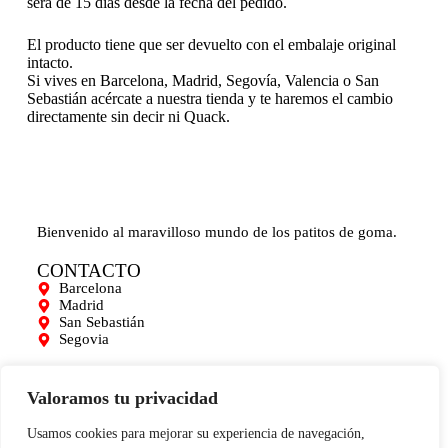
será de 15 días desde la fecha del pedido.
El producto tiene que ser devuelto con el embalaje original
intacto.
Si vives en Barcelona, Madrid, Segovía, Valencia o San
Sebastián acércate a nuestra tienda y te haremos el cambio
directamente sin decir ni Quack.
Bienvenido al maravilloso mundo de los patitos de goma.
CONTACTO
Barcelona
Madrid
San Sebastián
Segovia
AYUDA
Mi cuenta
Valoramos tu privacidad
Contacto
Para empresas
Usamos cookies para mejorar su experiencia de navegación,
Limpieza de Patitos