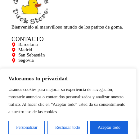
Bienvenido al maravilloso mundo de los patitos de goma.
CONTACTO
Barcelona
Madrid
San Sebastián
Segovia
AYUDA
Mi cuenta
Valoramos tu privacidad
Contacto
Para empresas
Usamos cookies para mejorar su experiencia de navegación,
Limpieza de Patitos
mostrarle anuncios o contenidos personalizados y analizar nuestro
Blog
tráfico. Al hacer clic en “Aceptar todo” usted da su consentimiento
INFORMACIÓN
a nuestro uso de las cookies.
0
Aviso legal
Términos y condiciones
Política de cookies
Personalizar
Rechazar todo
Aceptar todo
Condiciones de compra