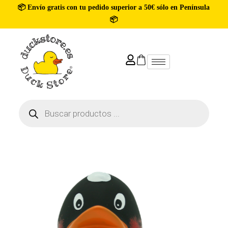
📦 Envío gratis con tu pedido superior a 50€ sólo en Península
📦