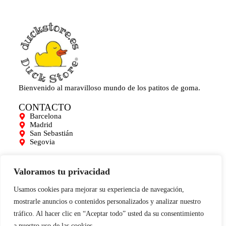
Bienvenido al maravilloso mundo de los patitos de goma.
CONTACTO
Barcelona
Madrid
San Sebastián
Segovia
AYUDA
Mi cuenta
Valoramos tu privacidad
Contacto
Para empresas
Usamos cookies para mejorar su experiencia de navegación,
Limpieza de Patitos
mostrarle anuncios o contenidos personalizados y analizar nuestro
Blog
tráfico. Al hacer clic en “Aceptar todo” usted da su consentimiento
INFORMACIÓN
a nuestro uso de las cookies.