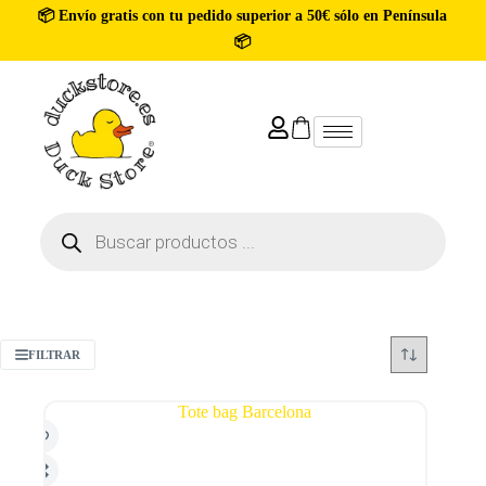
📦 Envío gratis con tu pedido superior a 50€ sólo en Península
📦
FILTRAR