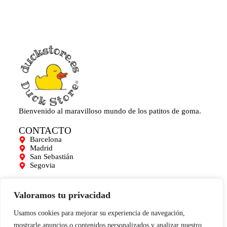
Bienvenido al maravilloso mundo de los patitos de goma.
CONTACTO
Barcelona
Madrid
San Sebastián
Segovia
AYUDA
Mi cuenta
Valoramos tu privacidad
Contacto
Para empresas
Usamos cookies para mejorar su experiencia de navegación,
Limpieza de Patitos
mostrarle anuncios o contenidos personalizados y analizar nuestro