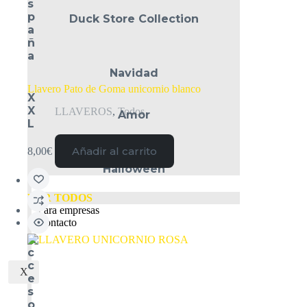
s
p
Duck Store Collection
a
ñ
a
Navidad
Llavero Pato de Goma unicornio blanco
X
X
LLAVEROS
,
Todos
Amor
L
Añadir al carrito
8,00
€
Halloween
VER TODOS
Para empresas
Contacto
A
c
c
X
e
s
o