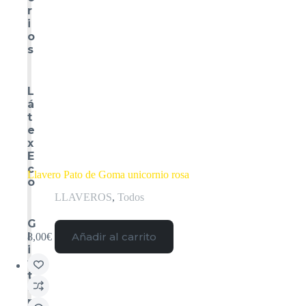
r
i
o
s
L
á
t
e
x
E
c
Llavero Pato de Goma unicornio rosa
o
LLAVEROS
,
Todos
G
l
Añadir al carrito
8,00
€
i
t
t
e
r