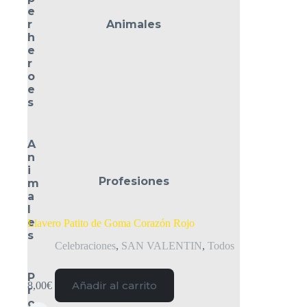
e
r
Animales
h
e
r
o
e
s
A
n
i
Profesiones
m
a
l
e
Llavero Patito de Goma Corazón Rojo
s
Celebraciones
,
SAN VALENTIN
,
Todos
P
Añadir al carrito
8,00
€
r
o