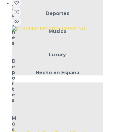
f
e
Deportes
s
i
o
Música
n
e
s
Luxury
D
e
p
Hecho en España
o
r
t
e
s
M
ú
s