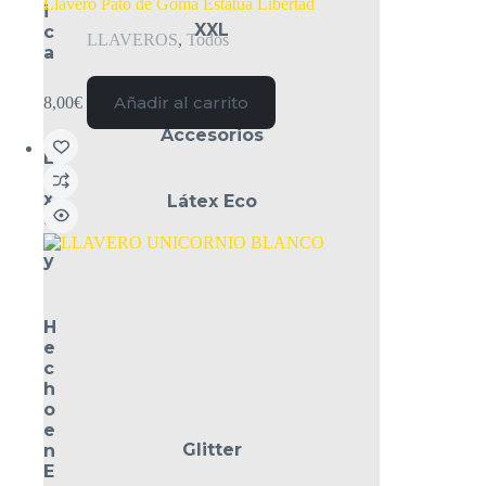
Llavero Pato de Goma Estatua Libertad
i
XXL
c
LLAVEROS
,
Todos
a
Añadir al carrito
8,00
€
Accesorios
L
u
x
Látex Eco
u
r
y
H
e
c
h
o
e
Glitter
n
E