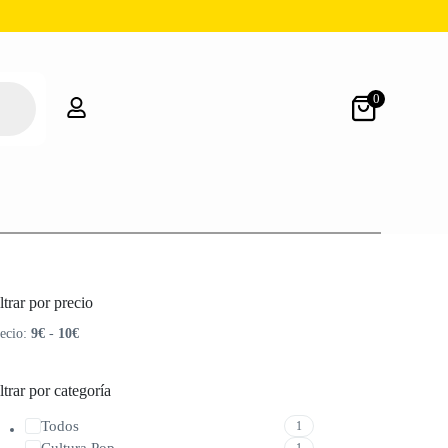
0
ltrar por precio
ecio:
9€
-
10€
ltrar por categoría
Todos
1
Cultura Pop
1