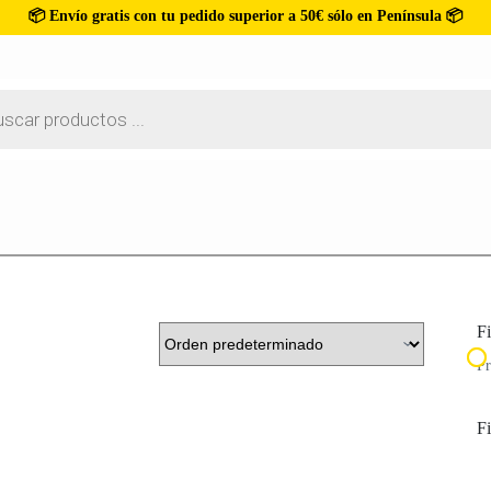
📦 Envío gratis con tu pedido superior a 50€ sólo en Península 📦
Fi
Pr
Fi