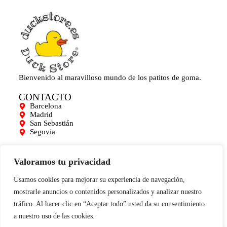
Bienvenido al maravilloso mundo de los patitos de goma.
CONTACTO
Barcelona
Madrid
San Sebastián
Segovia
AYUDA
Mi cuenta
Valoramos tu privacidad
Contacto
Para empresas
Usamos cookies para mejorar su experiencia de navegación,
Limpieza de Patitos
mostrarle anuncios o contenidos personalizados y analizar nuestro
Blog
tráfico. Al hacer clic en “Aceptar todo” usted da su consentimiento
INFORMACIÓN
a nuestro uso de las cookies.
0
Aviso legal