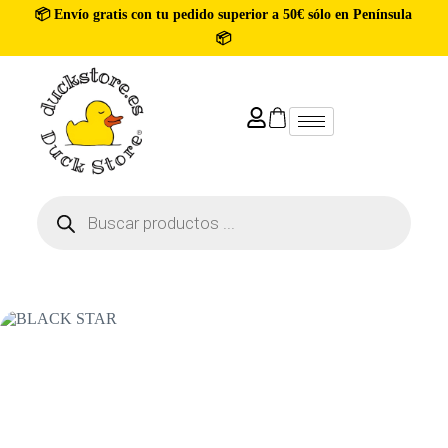
📦 Envío gratis con tu pedido superior a 50€ sólo en Península
📦