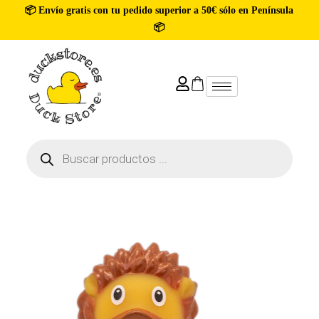
📦 Envío gratis con tu pedido superior a 50€ sólo en Península
📦