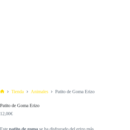
Tienda
Animales
Patito de Goma Erizo
Patito de Goma Erizo
12,00
€
Este
patito de goma
se ha disfrazado del erizo más