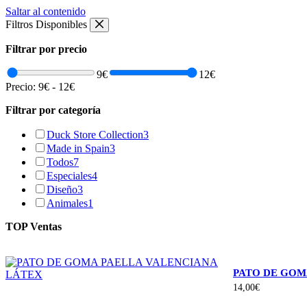
Saltar al contenido
Filtros Disponibles
Filtrar por precio
9€
12€
Precio:
9€
-
12€
Filtrar por categoría
Duck Store Collection
3
Made in Spain
3
Todos
7
Especiales
4
Diseño
3
Animales
1
TOP Ventas
PATO DE GOM
14,00
€