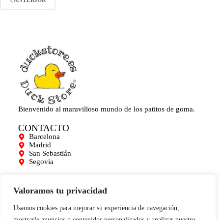
ANTERIOR
Bienvenido al maravilloso mundo de los patitos de goma.
CONTACTO
Barcelona
Madrid
San Sebastián
Segovia
AYUDA
Mi cuenta
Valoramos tu privacidad
Contacto
Para empresas
Usamos cookies para mejorar su experiencia de navegación,
Limpieza de Patitos
mostrarle anuncios o contenidos personalizados y analizar nuestro