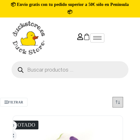
📦 Envío gratis con tu pedido superior a 50€ sólo en Península
📦
FILTRAR
AGOTADO