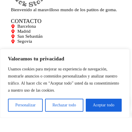
Bienvenido al maravilloso mundo de los patitos de goma.
CONTACTO
Barcelona
Madrid
San Sebastián
Segovia
AYUDA
Mi cuenta
Valoramos tu privacidad
Contacto
Para empresas
Usamos cookies para mejorar su experiencia de navegación,
Limpieza de Patitos
mostrarle anuncios o contenidos personalizados y analizar nuestro
Blog
tráfico. Al hacer clic en “Aceptar todo” usted da su consentimiento
INFORMACIÓN
a nuestro uso de las cookies.
0
Aviso legal
Términos y condiciones
Política de cookies
Personalizar
Rechazar todo
Aceptar todo
Condiciones de compra