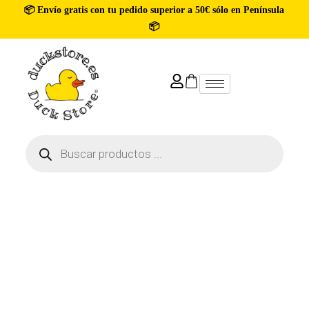
📦 Envío gratis con tu pedido superior a 50€ sólo en Península
📦