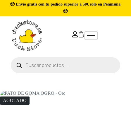
📦 Envío gratis con tu pedido superior a 50€ sólo en Península
📦
AGOTADO