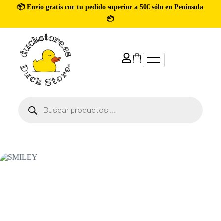
📦 Envío gratis con tu pedido superior a 50€ sólo en Península
📦