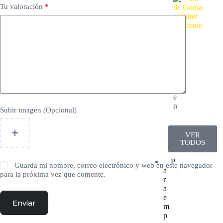
Tu valoración
*
H
a
l
l
o
w
e
e
n
Subir imagen (Opcional)
VER
TODOS
P
Guarda mi nombre, correo electrónico y web en este navegador
a
para la próxima vez que comente.
r
a
e
Enviar
m
p