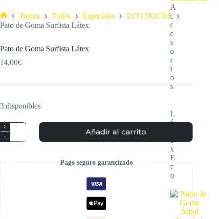
A
Tienda
Todos
Especiales
ECO DUCKS
c
c
Pato de Goma Surfista Látex
e
s
Pato de Goma Surfista Látex
o
r
14,00
€
i
o
s
3 disponibles
L
á
t
Añadir al carrito
e
x
E
Pago seguro garantizado
c
o