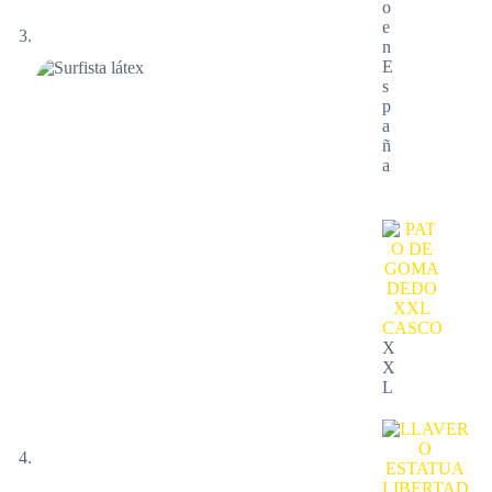
o
e
n
E
s
p
a
ñ
a
X
X
L