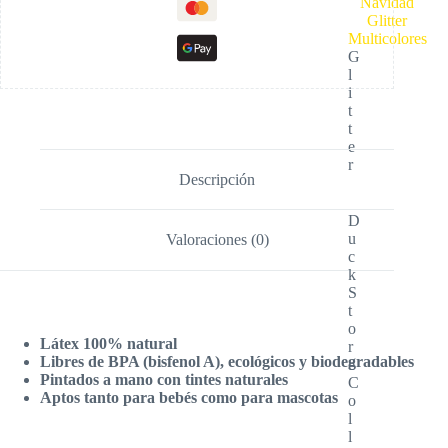
G
l
i
t
t
e
r
Descripción
D
u
Valoraciones (0)
c
k
S
t
o
Látex 100% natural
r
Libres de BPA (bisfenol A), ecológicos y biodegradables
e
Pintados a mano con tintes naturales
C
Aptos tanto para bebés como para mascotas
o
l
l