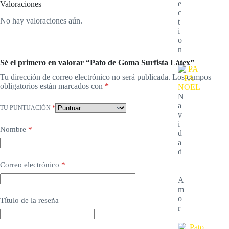
e
Valoraciones
c
No hay valoraciones aún.
t
i
o
n
Sé el primero en valorar “Pato de Goma Surfista Látex”
Tu dirección de correo electrónico no será publicada.
Los campos
obligatorios están marcados con
*
N
a
TU PUNTUACIÓN
*
v
i
Nombre
*
d
a
d
Correo electrónico
*
A
m
o
Título de la reseña
r