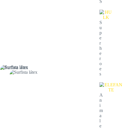
S
S
u
p
e
r
h
e
r
o
e
s
A
n
i
m
a
l
e