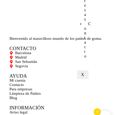
r
e
s
a
s
C
o
n
t
Bienvenido al maravilloso mundo de los patitos de goma.
a
c
CONTACTO
t
Barcelona
o
Madrid
San Sebastián
Segovia
X
AYUDA
Mi cuenta
Contacto
Para empresas
Limpieza de Patitos
Blog
INFORMACIÓN
0
Aviso legal