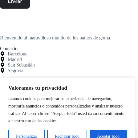
Enviar
Bienvenido al maravilloso mundo de los patitos de goma.
Contacto
Barcelona
Madrid
San Sebastián
Segovia
Ayuda
Mi cuenta
Valoramos tu privacidad
Contacto
Para empresas
Usamos cookies para mejorar su experiencia de navegación,
Limpieza de Patitos
mostrarle anuncios o contenidos personalizados y analizar nuestro
Blog
tráfico. Al hacer clic en “Aceptar todo” usted da su consentimiento
Información
a nuestro uso de las cookies.
Aviso legal
0
Términos y condiciones
Política de cookies
Personalizar
Rechazar todo
Aceptar todo