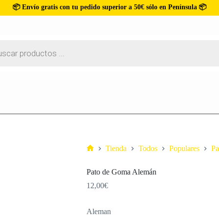
📦 Envío gratis con tu pedido superior a 50€ sólo en Península 📦
Tienda
Todos
Populares
Pa
Pato de Goma Alemán
12,00
€
Aleman