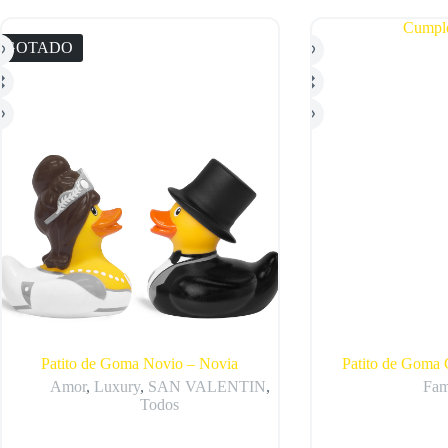
AGOTADO
Patito de Goma Novio – Novia
Patito de Goma
Amor
,
Luxury
,
SAN VALENTIN
,
Fam
Todos