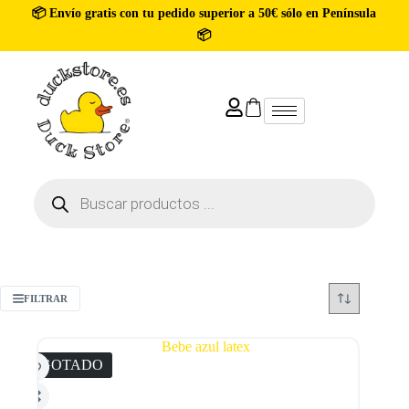
📦 Envío gratis con tu pedido superior a 50€ sólo en Península
📦
FILTRAR
AGOTADO