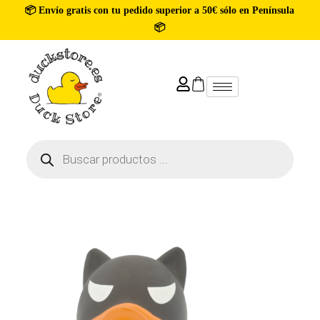
📦 Envío gratis con tu pedido superior a 50€ sólo en Península
📦