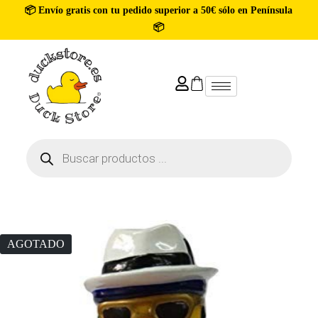
📦 Envío gratis con tu pedido superior a 50€ sólo en Península
📦
AGOTADO