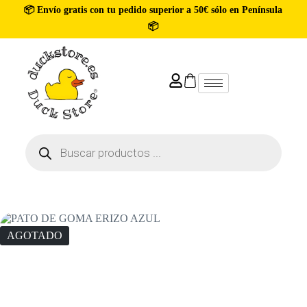
📦 Envío gratis con tu pedido superior a 50€ sólo en Península
📦
AGOTADO