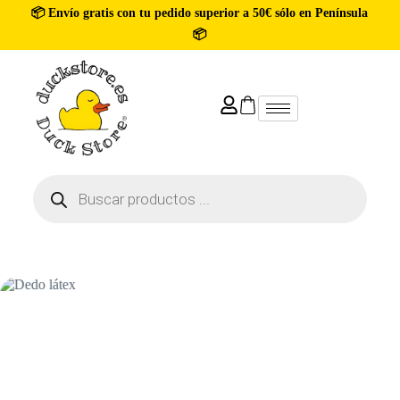
📦 Envío gratis con tu pedido superior a 50€ sólo en Península
📦