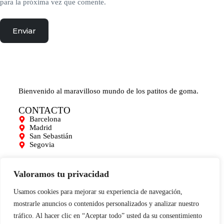
para la próxima vez que comente.
Enviar
Bienvenido al maravilloso mundo de los patitos de goma.
CONTACTO
Barcelona
Madrid
San Sebastián
Segovia
AYUDA
Mi cuenta
Valoramos tu privacidad
Contacto
Para empresas
Usamos cookies para mejorar su experiencia de navegación,
Limpieza de Patitos
mostrarle anuncios o contenidos personalizados y analizar nuestro
Blog
tráfico. Al hacer clic en “Aceptar todo” usted da su consentimiento