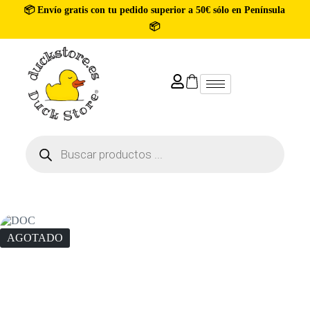
📦 Envío gratis con tu pedido superior a 50€ sólo en Península
📦
AGOTADO