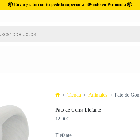
📦 Envío gratis con tu pedido superior a 50€ sólo en Península 📦
Tienda
Animales
Pato de Gom
Pato de Goma Elefante
12,00
€
Elefante