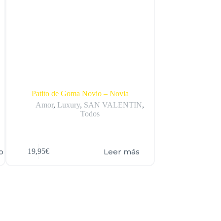
Patito de Goma Novio – Novia
Patito de
Amor
,
Luxury
,
SAN VALENTIN
,
Bebé
Todos
o
Leer más
19,95
€
12,00
€