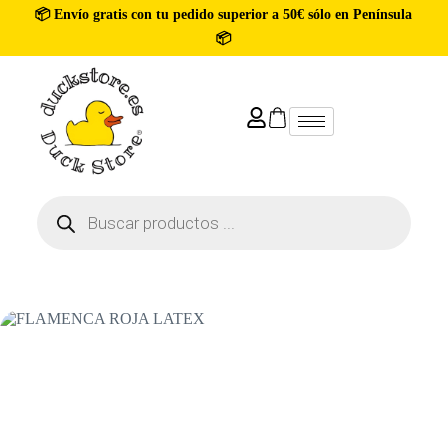
📦 Envío gratis con tu pedido superior a 50€ sólo en Península
📦