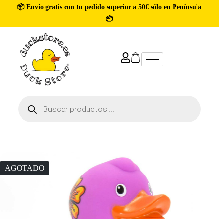
📦 Envío gratis con tu pedido superior a 50€ sólo en Península
📦
AGOTADO