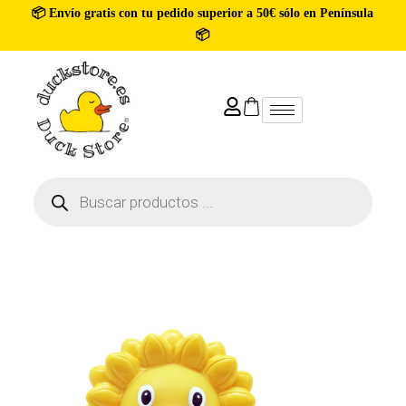
📦 Envío gratis con tu pedido superior a 50€ sólo en Península
📦