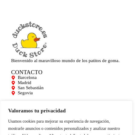
Bienvenido al maravilloso mundo de los patitos de goma.
CONTACTO
Barcelona
Madrid
San Sebastián
Segovia
AYUDA
Mi cuenta
Valoramos tu privacidad
Contacto
Para empresas
Usamos cookies para mejorar su experiencia de navegación,
Limpieza de Patitos
mostrarle anuncios o contenidos personalizados y analizar nuestro
Blog