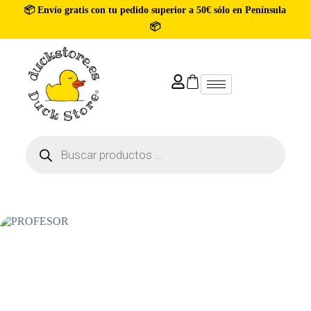
📦 Envío gratis con tu pedido superior a 50€ sólo en Península
📦