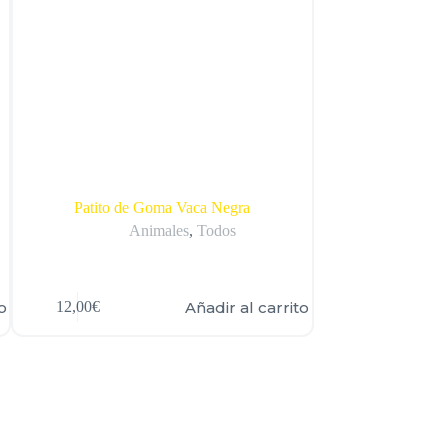
Patito de Goma Vaca Negra
Patito de
Animales
,
Todos
Bebé
o
Añadir al carrito
12,00
€
12,00
€