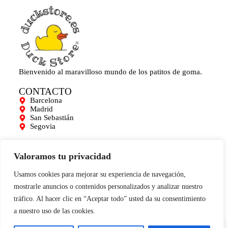
Bienvenido al maravilloso mundo de los patitos de goma.
CONTACTO
Barcelona
Madrid
San Sebastián
Segovia
AYUDA
Mi cuenta
Valoramos tu privacidad
Contacto
Para empresas
Usamos cookies para mejorar su experiencia de navegación,
Limpieza de Patitos
mostrarle anuncios o contenidos personalizados y analizar nuestro
Blog
tráfico. Al hacer clic en “Aceptar todo” usted da su consentimiento
INFORMACIÓN
a nuestro uso de las cookies.
0
Aviso legal
Términos y condiciones