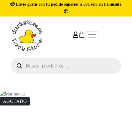
📦 Envío gratis con tu pedido superior a 50€ sólo en Península
📦
AGOTADO