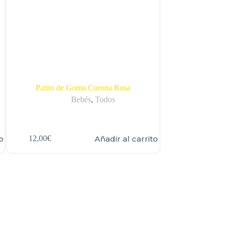
Patito de Goma Corona Rosa
Patito d
Bebés
,
Todos
T
o
Añadir al carrito
12,00
€
12,00
€