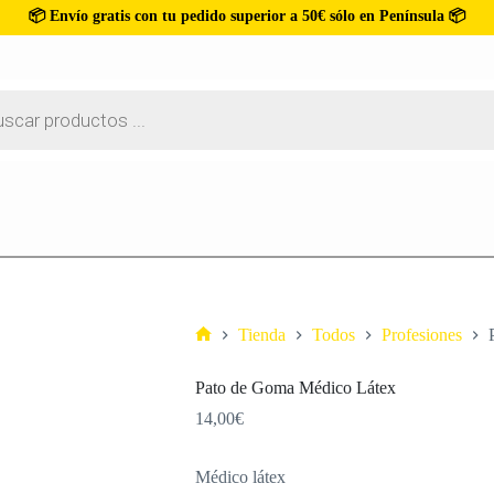
📦 Envío gratis con tu pedido superior a 50€ sólo en Península 📦
Tienda
Todos
Profesiones
Pato de Goma Médico Látex
14,00
€
Médico látex