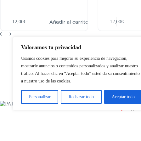
Añadir al carrito
12,00
€
12,00
€
Valoramos tu privacidad
Usamos cookies para mejorar su experiencia de navegación,
mostrarle anuncios o contenidos personalizados y analizar nuestro
tráfico. Al hacer clic en “Aceptar todo” usted da su consentimiento
a nuestro uso de las cookies.
CONTA
Bienvenido al maravilloso mundo de los
Barcel
Personalizar
Rechazar todo
Aceptar todo
patitos de goma.
Madrid
San Se
Segovi