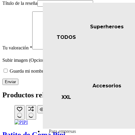
Título de la reseña
Superheroes
TODOS
Tu valoración
*
Subir imagen (Opcional)
Guarda mi nombre, correo electrónico y web en este navegador p
Enviar
Accesorios
Productos relacionados
XXL
Para empresas
Patito de Goma Pipi