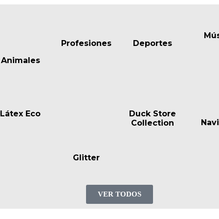
Mús
Profesiones
Deportes
Animales
Látex Eco
Duck Store
ara la próxima vez que comente.
Nav
Collection
Glitter
VER TODOS