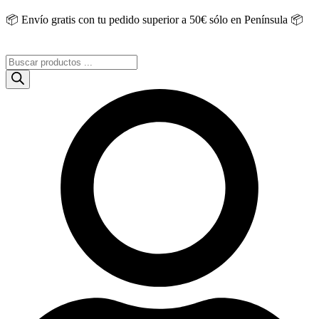
Saltar
📦 Envío gratis con tu pedido superior a 50€ sólo en Península 📦
al
contenido
Búsqueda
de
productos