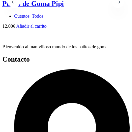
Patito de Goma Pipi
Cuentos
,
Todos
12,00
€
Añadir al carrito
1
Bienvenido al maravilloso mundo de los patitos de goma.
Contacto