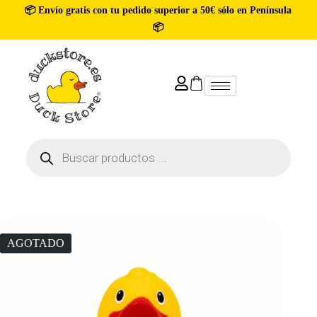
📦 Envío gratis con tu pedido superior a 50€ sólo en Península
📦
AGOTADO