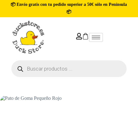
📦 Envío gratis con tu pedido superior a 50€ sólo en Península
📦