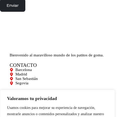
Enviar
Bienvenido al maravilloso mundo de los patitos de goma.
CONTACTO
Barcelona
Madrid
San Sebastián
Segovia
AYUDA
Mi cuenta
Valoramos tu privacidad
Contacto
Para empresas
Usamos cookies para mejorar su experiencia de navegación,
Limpieza de Patitos
mostrarle anuncios o contenidos personalizados y analizar nuestro
Blog