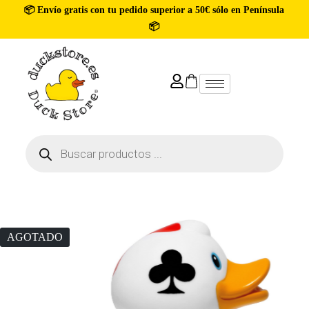
📦 Envío gratis con tu pedido superior a 50€ sólo en Península
📦
AGOTADO