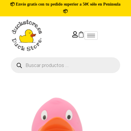
📦 Envío gratis con tu pedido superior a 50€ sólo en Península
📦