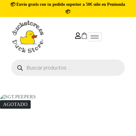
📦 Envío gratis con tu pedido superior a 50€ sólo en Península
📦
AGOTADO