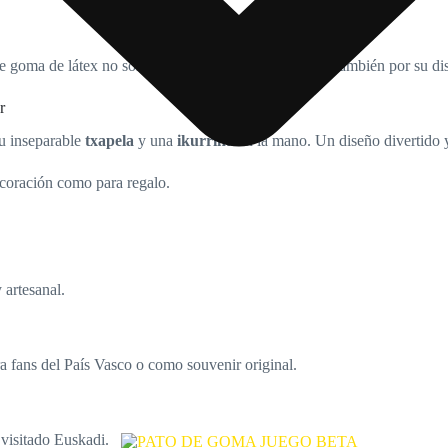
goma de látex no solo destaca por su simpatía, sino también por su dis
r
su inseparable
txapela
y una
ikurriña
en la mano. Un diseño divertido y 
decoración como para regalo.
 artesanal.
ra fans del País Vasco o como souvenir original.
 visitado Euskadi.