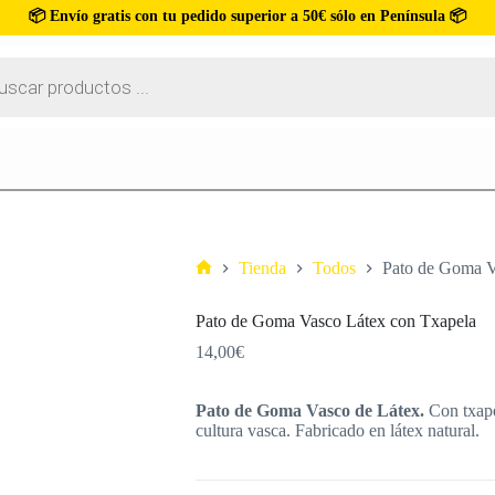
📦 Envío gratis con tu pedido superior a 50€ sólo en Península 📦
Tienda
Todos
Pato de Goma V
Pato de Goma Vasco Látex con Txapela
14,00
€
Pato de Goma Vasco de Látex.
Con txapel
cultura vasca. Fabricado en látex natural.