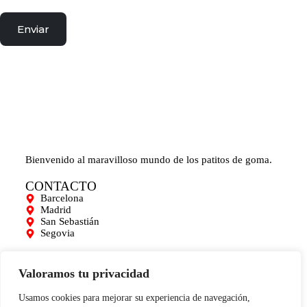
Enviar
Bienvenido al maravilloso mundo de los patitos de goma.
CONTACTO
Barcelona
Madrid
San Sebastián
Segovia
AYUDA
Mi cuenta
Valoramos tu privacidad
Contacto
Para empresas
Usamos cookies para mejorar su experiencia de navegación,
Limpieza de Patitos