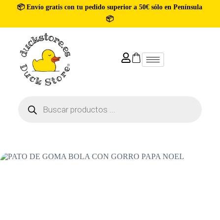
📦 Envío gratis con tu pedido superior a 50€ sólo en Península
📦