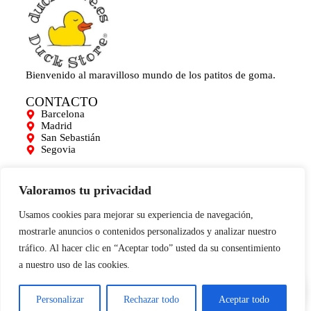
Bienvenido al maravilloso mundo de los patitos de goma.
CONTACTO
Barcelona
Madrid
San Sebastián
Segovia
AYUDA
Mi cuenta
Valoramos tu privacidad
Contacto
Para empresas
Usamos cookies para mejorar su experiencia de navegación,
Limpieza de Patitos
mostrarle anuncios o contenidos personalizados y analizar nuestro
Blog
tráfico. Al hacer clic en “Aceptar todo” usted da su consentimiento
INFORMACIÓN
a nuestro uso de las cookies.
0
Aviso legal
Términos y condiciones
Política de cookies
Personalizar
Rechazar todo
Aceptar todo
Condiciones de compra