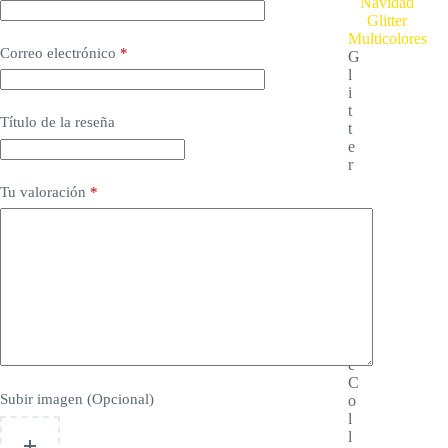
Correo electrónico
*
G
l
i
t
Título de la reseña
t
e
r
Tu valoración
*
D
u
c
k
S
t
o
r
e
C
Subir imagen (Opcional)
o
l
l