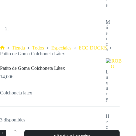
s
M
ú
s
i
c
Tienda
Todos
Especiales
ECO DUCKS
a
Patito de Goma Colchoneta Látex
Patito de Goma Colchoneta Látex
L
14,00
€
u
x
u
Colchoneta latex
r
y
H
3 disponibles
e
c
h