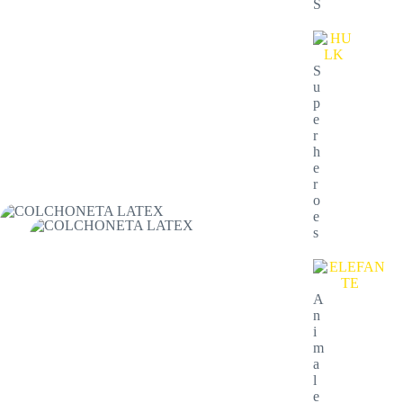
S
S
u
p
e
r
h
e
r
o
e
s
A
n
i
m
a
l
e