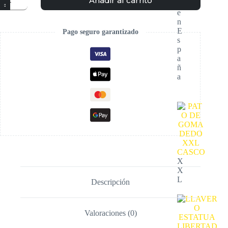
Añadir al carrito
o
e
n
E
Pago seguro garantizado
s
p
a
ñ
a
X
X
L
Descripción
Valoraciones (0)