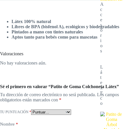
A
c
c
e
Látex 100% natural
s
Libres de BPA (bisfenol A), ecológicos y biodegradables
o
Pintados a mano con tintes naturales
r
Aptos tanto para bebés como para mascotas
i
o
s
Valoraciones
No hay valoraciones aún.
L
á
t
e
Sé el primero en valorar “Patito de Goma Colchoneta Látex”
x
E
Tu dirección de correo electrónico no será publicada.
Los campos
c
obligatorios están marcados con
*
o
TU PUNTUACIÓN
*
Nombre
*