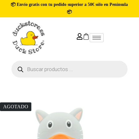
📦 Envío gratis con tu pedido superior a 50€ sólo en Península
📦
AGOTADO