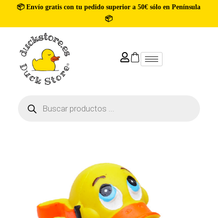
📦 Envío gratis con tu pedido superior a 50€ sólo en Península
📦