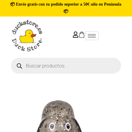
📦 Envío gratis con tu pedido superior a 50€ sólo en Península
📦