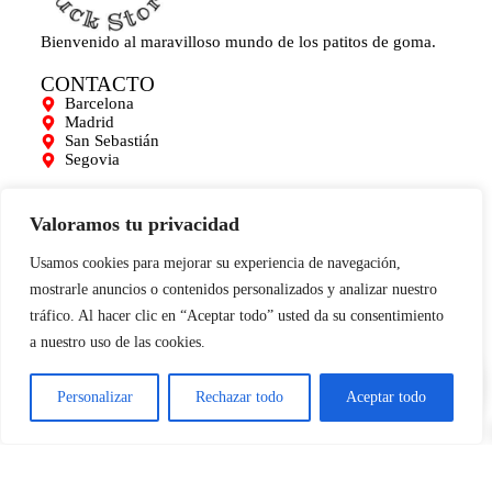
Bienvenido al maravilloso mundo de los patitos de goma.
CONTACTO
Barcelona
Madrid
San Sebastián
Segovia
AYUDA
Mi cuenta
Valoramos tu privacidad
Contacto
Para empresas
Usamos cookies para mejorar su experiencia de navegación,
Limpieza de Patitos
mostrarle anuncios o contenidos personalizados y analizar nuestro
Blog
tráfico. Al hacer clic en “Aceptar todo” usted da su consentimiento
INFORMACIÓN
a nuestro uso de las cookies.
0
Aviso legal
Términos y condiciones
Política de cookies
Personalizar
Rechazar todo
Aceptar todo
Condiciones de compra