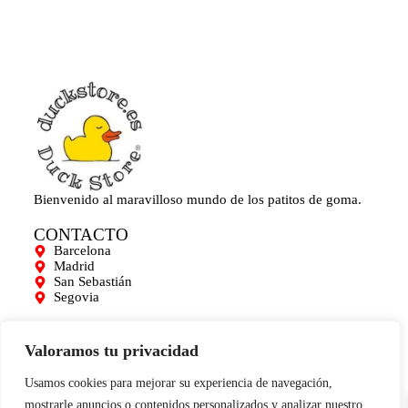
Bienvenido al maravilloso mundo de los patitos de goma.
CONTACTO
Barcelona
Madrid
San Sebastián
Segovia
AYUDA
Mi cuenta
Valoramos tu privacidad
Contacto
Para empresas
Usamos cookies para mejorar su experiencia de navegación,
Limpieza de Patitos
mostrarle anuncios o contenidos personalizados y analizar nuestro