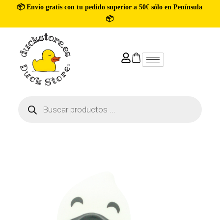
📦 Envío gratis con tu pedido superior a 50€ sólo en Península
📦