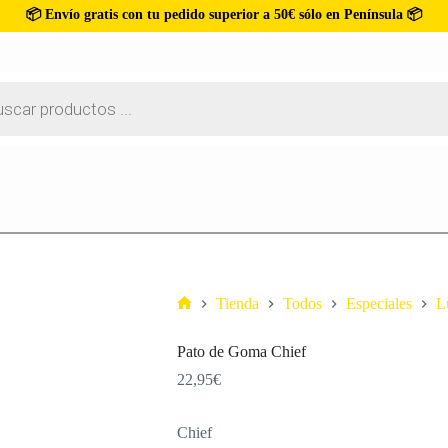
📦 Envío gratis con tu pedido superior a 50€ sólo en Península 📦
Tienda
Todos
Especiales
L
Pato de Goma Chief
22,95
€
Chief