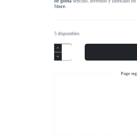
de goma
sencillo, divertido y fabricado e
Store
.
5 disponibles
Pago seg