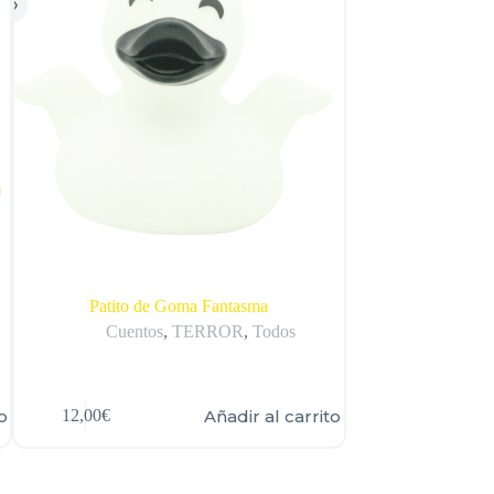
Patito de Goma Fantasma
Patito 
Cuentos
,
TERROR
,
Todos
De
o
Añadir al carrito
12,00
€
12,00
€