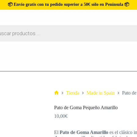
📦 Envío gratis con tu pedido superior a 50€ sólo en Península 📦
Tienda
Made in Spain
Pato d
Pato de Goma Pequeño Amarillo
10,00
€
El
Pato de Goma Amarillo
es el clásico 