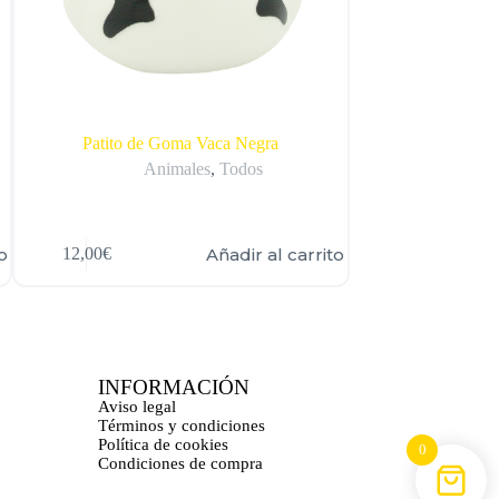
Patito de Goma Vaca Negra
Patito de 
Animales
,
Todos
o
Añadir al carrito
12,00
€
12,00
€
INFORMACIÓN
Aviso legal
Términos y condiciones
Política de cookies
0
Condiciones de compra