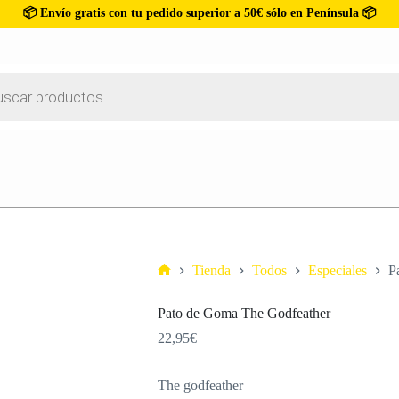
📦 Envío gratis con tu pedido superior a 50€ sólo en Península 📦
Tienda
Todos
Especiales
P
Pato de Goma The Godfeather
22,95
€
The godfeather