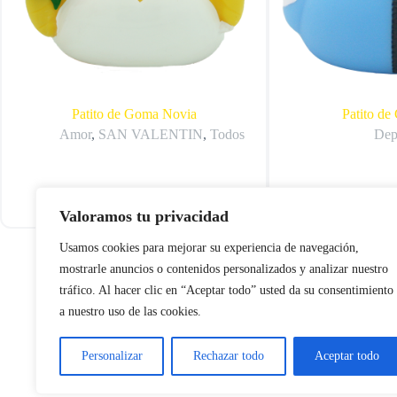
Patito de Goma Novia
Patito d
Amor
,
SAN VALENTIN
,
Todos
Dep
Añadir al carrito
12,00
€
12,00
€
Valoramos tu privacidad
Usamos cookies para mejorar su experiencia de navegación,
mostrarle anuncios o contenidos personalizados y analizar nuestro
tráfico. Al hacer clic en “Aceptar todo” usted da su consentimiento
CONTA
a nuestro uso de las cookies.
Barcel
Madrid
San Se
Personalizar
Rechazar todo
Aceptar todo
Segovi
Bienvenido al maravilloso mundo de los