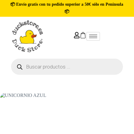
📦 Envío gratis con tu pedido superior a 50€ sólo en Península
📦